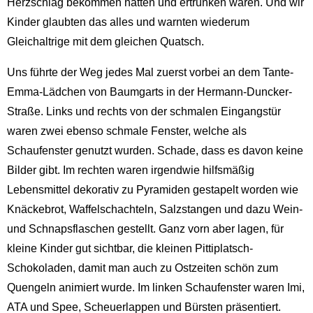
Herzschlag bekommen hatten und ertrunken waren. Und wir
Kinder glaubten das alles und warnten wiederum
Gleichaltrige mit dem gleichen Quatsch.
Uns führte der Weg jedes Mal zuerst vorbei an dem Tante-
Emma-Lädchen von Baumgarts in der Hermann-Duncker-
Straße. Links und rechts von der schmalen Eingangstür
waren zwei ebenso schmale Fenster, welche als
Schaufenster genutzt wurden. Schade, dass es davon keine
Bilder gibt. Im rechten waren irgendwie hilfsmäßig
Lebensmittel dekorativ zu Pyramiden gestapelt worden wie
Knäckebrot, Waffelschachteln, Salzstangen und dazu Wein-
und Schnapsflaschen gestellt. Ganz vorn aber lagen, für
kleine Kinder gut sichtbar, die kleinen Pittiplatsch-
Schokoladen, damit man auch zu Ostzeiten schön zum
Quengeln animiert wurde. Im linken Schaufenster waren Imi,
ATA und Spee, Scheuerlappen und Bürsten präsentiert.