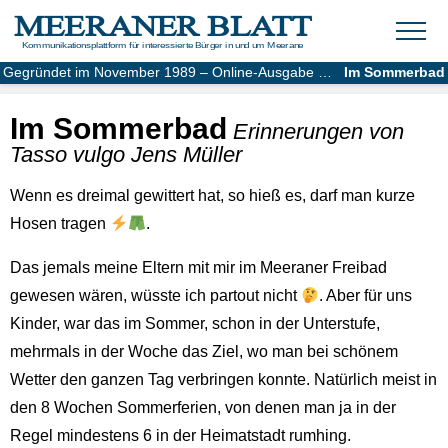
MEERANER BLATT
Kommunikationsplattform für interessierte Bürger in und um Meerane
Gegründet im November 1989 – Online-Ausgabe seit 2004
Im Sommerbad
Im Sommerbad
Erinnerungen von
Tasso vulgo Jens Müller
Wenn es dreimal gewittert hat, so hieß es, darf man kurze
Hosen tragen
.
Das jemals meine Eltern mit mir im Meeraner Freibad
gewesen wären, wüsste ich partout nicht
. Aber für uns
Kinder, war das im Sommer, schon in der Unterstufe,
mehrmals in der Woche das Ziel, wo man bei schönem
Wetter den ganzen Tag verbringen konnte. Natürlich meist in
den 8 Wochen Sommerferien, von denen man ja in der
Regel mindestens 6 in der Heimatstadt rumhing.