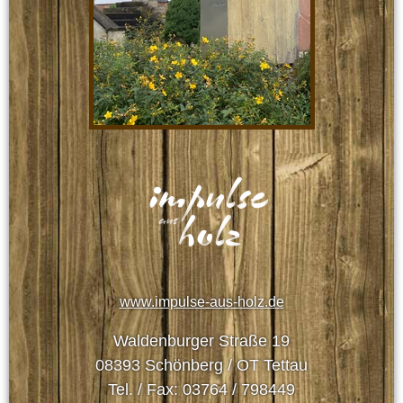
www.impulse-aus-holz.de
Waldenburger Straße 19
08393 Schönberg / OT Tettau
Tel. / Fax: 03764 / 798449