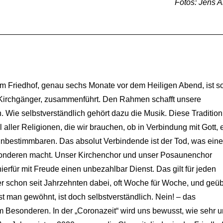
Fotos: Jens A
m Friedhof, genau sechs Monate vor dem Heiligen Abend, ist so
d Kirchgänger, zusammenführt. Den Rahmen schafft unsere
Wie selbstverständlich gehört dazu die Musik. Diese Tradition 
l aller Religionen, die wir brauchen, ob in Verbindung mit Gott,
 Unbestimmbaren. Das absolut Verbindende ist der Tod, was eine
sonderen macht. Unser Kirchenchor und unser Posaunenchor
hierfür mit Freude einen unbezahlbar Dienst. Das gilt für jeden
r schon seit Jahrzehnten dabei, oft Woche für Woche, und geüb
 man gewöhnt, ist doch selbstverständlich. Nein! – das
m Besonderen. In der „Coronazeit“ wird uns bewusst, wie sehr u