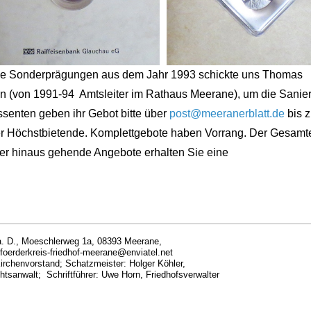
e Sonderprägungen aus dem Jahr 1993 schickte uns Thomas
gen (von 1991-94 Amtsleiter im Rathaus Meerane), um die Sanie
essenten geben ihr Gebot bitte über
post@meeranerblatt.de
bis 
der Höchstbietende. Komplettgebote haben Vorrang. Der Gesamt
ber hinaus gehende Angebote erhalten Sie eine
 a. D., Moeschlerweg 1a, 08393 Meerane,
foerderkreis-friedhof-meerane@enviatel.net
 Kirchenvorstand; Schatzmeister: Holger Köhler,
htsanwalt; Schriftführer: Uwe Horn, Friedhofsverwalter