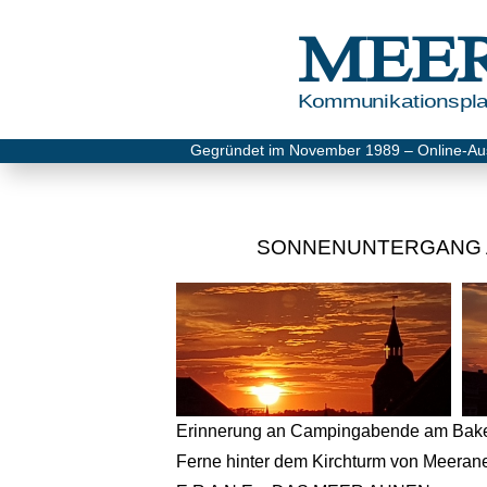
MEE
Kommunikationsplat
Gegründet im November 1989 – Online-Au
SONNENUNTERGANG A
Erinnerung an Campingabende am Bakenb
Ferne hinter dem Kirchturm von Meerane