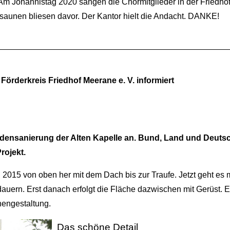
m Johannistag 2020 sangen die Chormitglieder in der Friedhof
aunen bliesen davor. Der Kantor hielt die Andacht. DANKE!
 Förderkreis Friedhof Meerane e. V. informiert
adensanierung der Alten Kapelle an. Bund, Land und Deuts
rojekt.
2015 von oben her mit dem Dach bis zur Traufe. Jetzt geht es m
auern. Erst danach erfolgt die Fläche dazwischen mit Gerüst. 
nnengestaltung.
Das schöne Detail