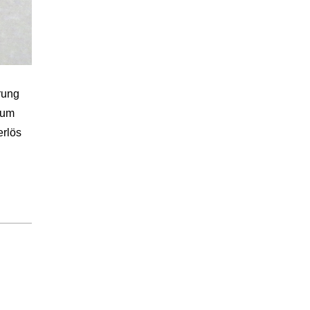
rung
zum
erlös