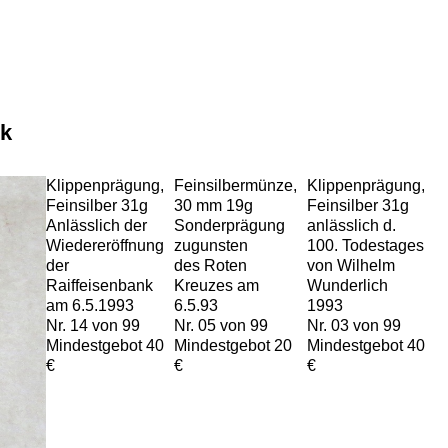
nk
Klippenprägung,
Feinsilbermünze,
Klippenprägung,
Feinsilber 31g
30 mm 19g
Feinsilber 31g
Anlässlich der
Sonderprägung
anlässlich d.
Wiedereröffnung
zugunsten
100. Todestages
der
des Roten
von Wilhelm
Raiffeisenbank
Kreuzes am
Wunderlich
am 6.5.1993
6.5.93
1993
Nr. 14 von 99
Nr. 05 von 99
Nr. 03 von 99
Mindestgebot 40
Mindestgebot 20
Mindestgebot 40
€
€
€