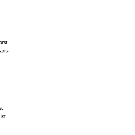
orst
Hans-
e.
ist