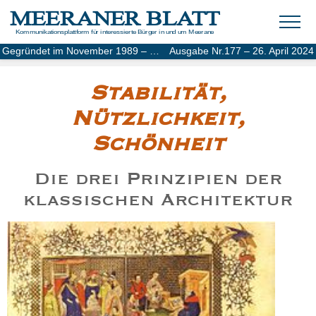
MEERANER BLATT
Kommunikationsplattform für interessierte Bürger in und um Meerane
Gegründet im November 1989 – Online-Ausgabe seit 2004
Ausgabe Nr.177 – 26. April 2024
Stabilität,
Nützlichkeit,
Schönheit
Die drei Prinzipien der
klassischen Architektur