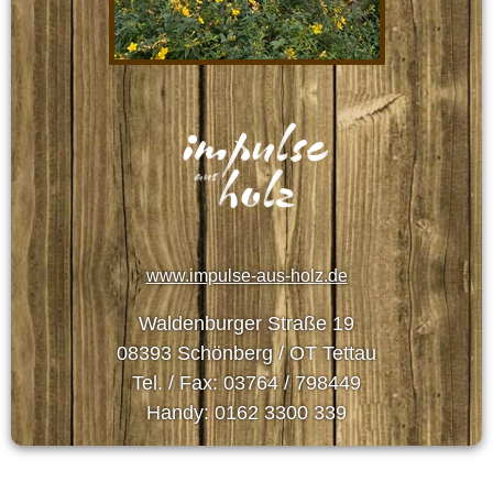
www.impulse-aus-holz.de
Waldenburger Straße 19
08393 Schönberg / OT Tettau
Tel. / Fax: 03764 / 798449
Handy: 0162 3300 339