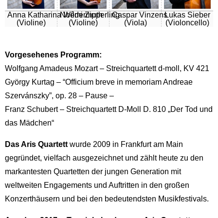
Anna Katharina Wildermuth
Noémi Zipperling
Caspar Vinzens
Lukas Sieber
(Violine)
(Violine)
(Viola)
(Violoncello)
Vorgesehenes Programm:
Wolfgang Amadeus Mozart – Streichquartett d-moll, KV 421
György Kurtag – “Officium breve in memoriam Andreae
Szervánszky”, op. 28 – Pause –
Franz Schubert – Streichquartett D-Moll D. 810 „Der Tod und
das Mädchen“
Das Aris Quartett
wurde 2009 in Frankfurt am Main
gegründet, vielfach ausgezeichnet und zählt heute zu den
markantesten Quartetten der jungen Generation mit
weltweiten Engagements und Auftritten in den großen
Konzerthäusern und bei den bedeutendsten Musikfestivals.