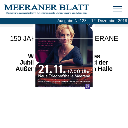
MEERANER BLATT
Kommunikationsplattform für interessierte Bürger in und um Meerane
Ausgabe Nr.123 – 12. Dezember 2018
Gegründet im November 1989 – Online-Ausgabe seit 2004
150 JAHRE FRIEDHOF MEERANE
Würdiger Abschluss des
Jubiläumsjahres 2018 und der
Außensanierung der Neuen Halle