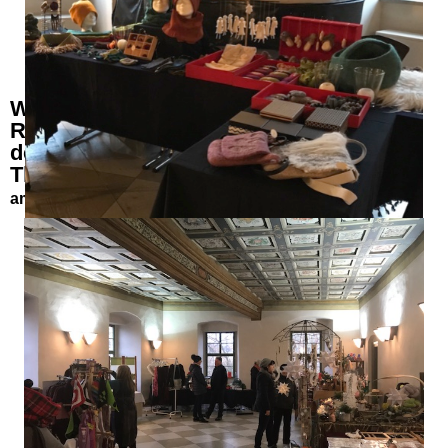
Weihnachtsmarkt im und um das
Renaissanceschloss Ponitz,
dem kulturellen Scharnier zwischen
Thüringen und Sachsen
am 08./09.12.