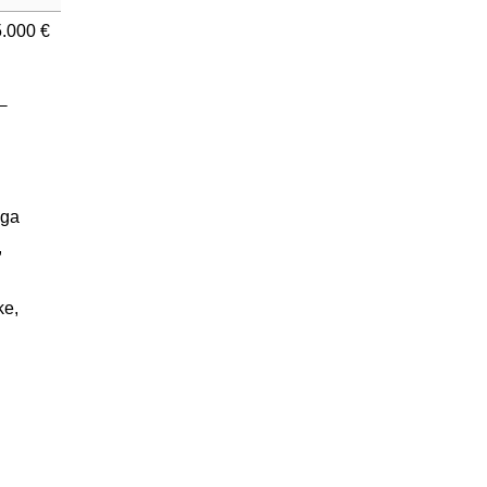
.000 €
lga
,
ke,