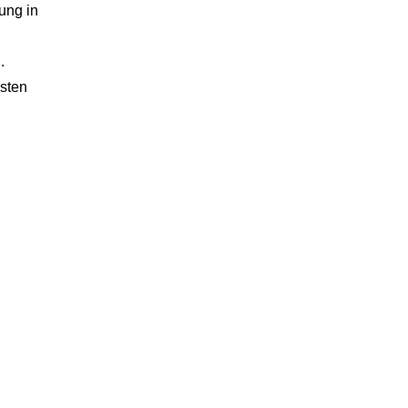
ung in
.
isten