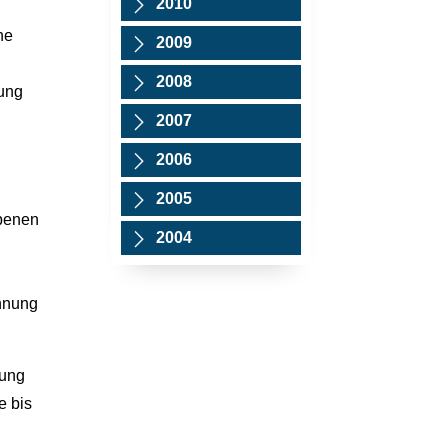
2010
ne
2009
2008
tung
2007
2006
2005
rbenen
2004
innung
tung
e bis