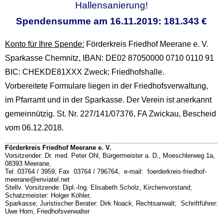
Hallensanierung!
Spendensumme am 16.11.2019: 181.343 €
Konto für Ihre Spende:
Förderkreis Friedhof Meerane e. V.
Sparkasse Chemnitz, IBAN: DE02 87050000 0710 0110 91
BIC: CHEKDE81XXX Zweck: Friedhofshalle.
Vorbereitete Formulare liegen in der Friedhofsverwaltung,
im Pfarramt und in der Sparkasse. Der Verein ist anerkannt
gemeinnützig. St. Nr. 227/141/07376, FA Zwickau, Bescheid
vom 06.12.2018.
Förderkreis Friedhof Meerane e. V.
Vorsitzender: Dr. med. Peter Ohl, Bürgermeister a. D., Moeschlerweg 1a,
08393 Meerane,
Tel. 03764 / 3959, Fax 03764 / 796764, e-mail: foerderkreis-friedhof-
meerane@enviatel.net
Stellv. Vorsitzende: Dipl.-Ing. Elisabeth Scholz, Kirchenvorstand;
Schatzmeister: Holger Köhler,
Sparkasse; Juristischer Berater: Dirk Noack, Rechtsanwalt; Schriftführer:
Uwe Horn, Friedhofsverwalter