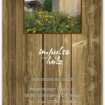
www.impulse-aus-holz.de
Waldenburger Straße 19
08393 Schönberg / OT Tettau
Tel. / Fax: 03764 / 798449