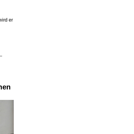
wird er
nnen