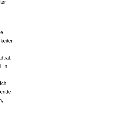
ter
ie
hkeiten
dtrat.
l in
sich
ibende
n,