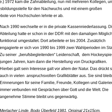
ate.) 1972 kam die Zahnabteilung, nun mit mehreren Kollegen, un
 Ausbildungsstelle für den Nachwuchs und mit einem großen
ebote von Hochschulen lehnte er ab.
Nach 1990 wechselte er in die private Kassenniederlassung. D
Abteilung hatte er schon in der DDR mit den damaligen Möglic
funktional umgestaltet. Dort arbeitete er bis 2004. Zusätzlich
engagierte er sich von 1990 bis 1999 zwei Wahlperioden im Sta
Zu seiner „berufsbegleitenden“ Leidenschaft, dem Hockeyspie
jungen Jahren, kam dann die Herstellung von Druckgrafiken.
Hierbei galt sein Interesse galt vor allem der Natur. Das drückt 
auch in vielen anspruchsvollen Grafikblätter aus. Sie sind ble
Erinnerungen für seine Familie, Freunde, Kollegen und Galerie
immer verbunden mit Gesprächen über Gott und die Welt. Die
angenehme Stimme bleibt uns gegenwärtig.
Merlacher Linde, Bodo Überfeld 1981, Original 21x15cm,