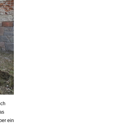
ich
as
ber ein