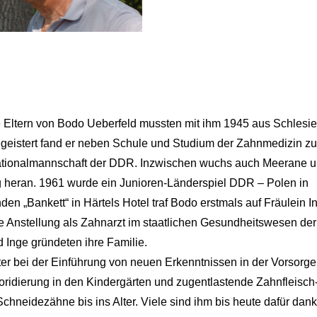
ie Eltern von Bodo Ueberfeld mussten mit ihm 1945 aus Schlesi
begeistert fand er neben Schule und Studium der Zahnmedizin z
Nationalmannschaft der DDR. Inzwischen wuchs auch Meerane u
 heran. 1961 wurde ein Junioren-Länderspiel DDR – Polen in
 „Bankett“ in Härtels Hotel traf Bodo erstmals auf Fräulein I
e Anstellung als Zahnarzt im staatlichen Gesundheitswesen d
 Inge gründeten ihre Familie.
ter bei der Einführung von neuen Erkenntnissen in der Vorsorg
oridierung in den Kindergärten und zugentlastende Zahnfleisch
chneidezähne bis ins Alter. Viele sind ihm bis heute dafür dank