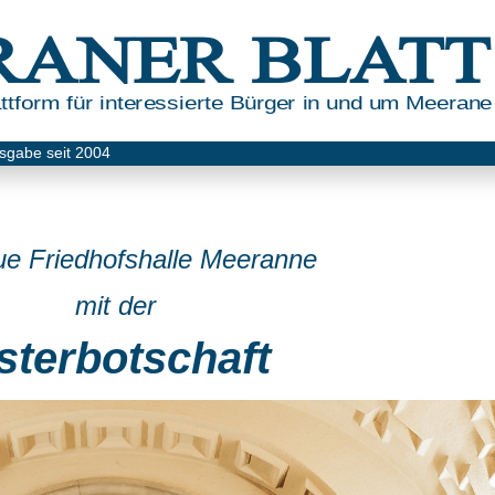
RANER BLATT
tform für interessierte Bürger in und um Meerane
sgabe seit 2004
ue Friedhofshalle Meeranne
mit der
sterbotschaft