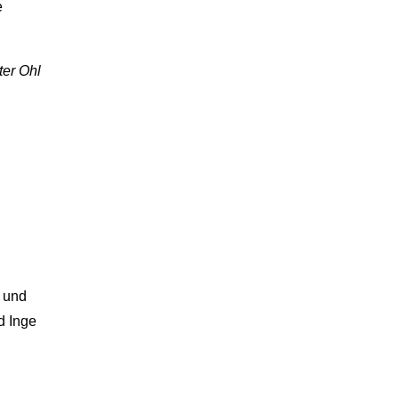
e
ter Ohl
s und
d Inge