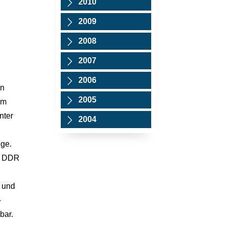
2010
2009
2008
2007
2006
en
2005
um
nter
2004
nge.
er DDR
e und
-
bar.