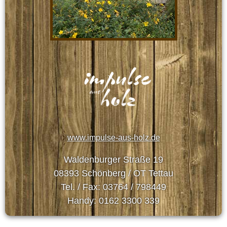
www.impulse-aus-holz.de
Waldenburger Straße 19
08393 Schönberg / OT Tettau
Tel. / Fax: 03764 / 798449
Handy: 0162 3300 339