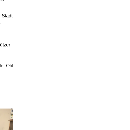
 Stadt
r
ützer
ter Ohl