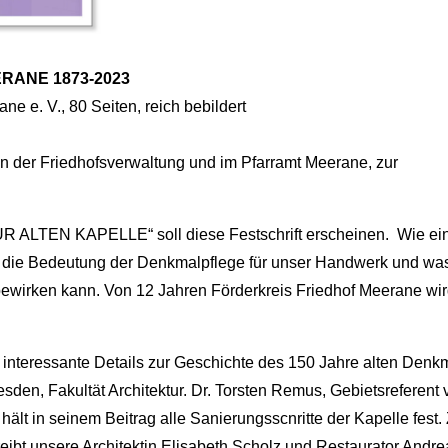
RANE 1873-2023
e e. V., 80 Seiten, reich bebildert
in der Friedhofsverwaltung und im Pfarramt Meerane, zur
R ALTEN KAPELLE“ soll diese Festschrift erscheinen. Wie ei
ft die Bedeutung der Denkmalpflege für unser Handwerk und wa
bewirken kann. Von 12 Jahren Förderkreis Friedhof Meerane wir
 interessante Details zur Geschichte des 150 Jahre alten Denk
esden, Fakultät Architektur. Dr. Torsten Remus, Gebietsreferent
lt in seinem Beitrag alle Sanierungsscnritte der Kapelle fest.
reibt unsere Architektin Elisabeth Scholz und Restaurator Andre