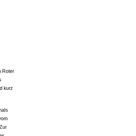
n Roter
s
d kurz
mals
 vom
 Zur
as